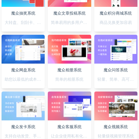
魔众抽奖系统
魔众文章投稿系统
魔众积分商城系统
大转盘、刮刮卡、积分、红包一站全搞定
简单易用的多用户文章投稿系统
商品兑换更加容易
魔众网盘系统
魔众相册系统
魔众问答系统
助您以最低的成本快速搭建公私兼备的网盘系统
简单的相册系统
轻量、简单、高可用的问答系统
魔众发卡系统
魔众客服系统
魔众视频系统
支持自动发货、手动发货的发卡系统
让企业使用私有化的客服系统
轻量级视频管理系统