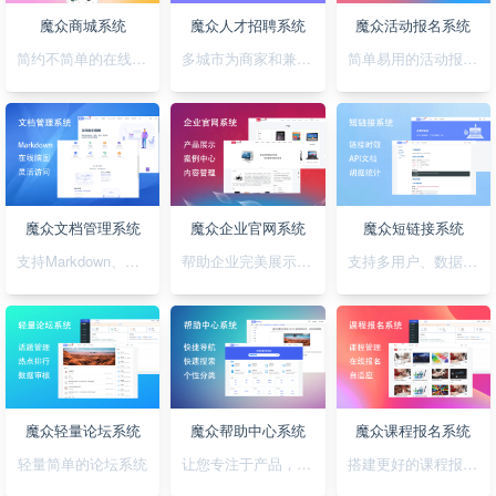
魔众商城系统
魔众人才招聘系统
魔众活动报名系统
简约不简单的在线商城系统
多城市为商家和兼职者的提供精准对接平台
简单易用的活动报名系统
魔众文档管理系统
魔众企业官网系统
魔众短链接系统
支持Markdown、图表、脑图、富文本的文档管理系统
帮助企业完美展示自己的形象
支持多用户、数据统计、API对接的短链接系统
魔众轻量论坛系统
魔众帮助中心系统
魔众课程报名系统
轻量简单的论坛系统
让您专注于产品，无需为帮助中心的建设担忧
搭建更好的课程报名系统