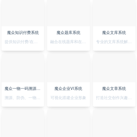
魔众知识付费系统
魔众题库系统
魔众文库系统
提供知识付费/在线培训解决方案
融合在线题库和在线考试
专业的文库系统解决平台方案
魔众一物一码溯源防伪系统
魔众企业VI系统
魔众文章系统
溯源、防伪、一物一码，一套搞定
可视化搭建企业形象
打造社交创作兴趣部落