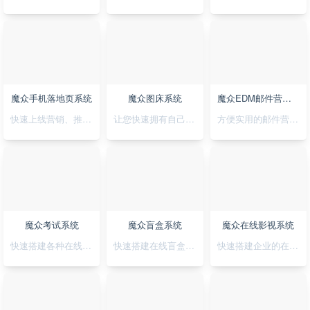
魔众手机落地页系统
魔众图床系统
魔众EDM邮件营销系统
快速上线营销、推广落地页，可视化拖拽创，支持手机H5/微信小程序/抖音小程序
让您快速拥有自己私有化的图床系统
方便实用的邮件营销系统
魔众考试系统
魔众盲盒系统
魔众在线影视系统
快速搭建各种在线考试系统
快速搭建在线盲盒系统
快速搭建企业的在线影视系统