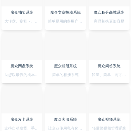
魔众抽奖系统
魔众文章投稿系统
魔众积分商城系统
大转盘、刮刮卡、积分、红包一站全搞定
简单易用的多用户文章投稿系统
商品兑换更加容易
魔众网盘系统
魔众相册系统
魔众问答系统
助您以最低的成本快速搭建公私兼备的网盘系统
简单的相册系统
轻量、简单、高可用的问答系统
魔众发卡系统
魔众客服系统
魔众视频系统
支持自动发货、手动发货的发卡系统
让企业使用私有化的客服系统
轻量级视频管理系统