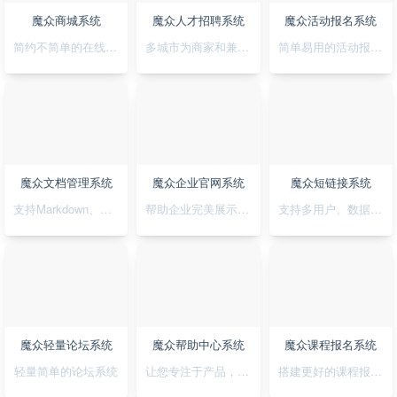
魔众商城系统
魔众人才招聘系统
魔众活动报名系统
简约不简单的在线商城系统
多城市为商家和兼职者的提供精准对接平台
简单易用的活动报名系统
魔众文档管理系统
魔众企业官网系统
魔众短链接系统
支持Markdown、图表、脑图、富文本的文档管理系统
帮助企业完美展示自己的形象
支持多用户、数据统计、API对接的短链接系统
魔众轻量论坛系统
魔众帮助中心系统
魔众课程报名系统
轻量简单的论坛系统
让您专注于产品，无需为帮助中心的建设担忧
搭建更好的课程报名系统