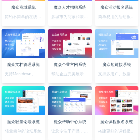
魔众商城系统
魔众人才招聘系统
魔众活动报名系统
简约不简单的在线商城系统
多城市为商家和兼职者的提供精准对接平台
简单易用的活动报名系统
魔众文档管理系统
魔众企业官网系统
魔众短链接系统
支持Markdown、图表、脑图、富文本的文档管理系统
帮助企业完美展示自己的形象
支持多用户、数据统计、API对接的短链接系统
魔众轻量论坛系统
魔众帮助中心系统
魔众课程报名系统
轻量简单的论坛系统
让您专注于产品，无需为帮助中心的建设担忧
搭建更好的课程报名系统