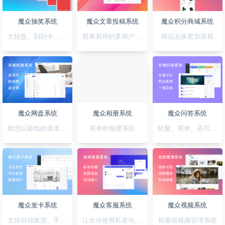
魔众抽奖系统
魔众文章投稿系统
魔众积分商城系统
大转盘、刮刮卡、积分、红包一站全搞定
简单易用的多用户文章投稿系统
商品兑换更加容易
魔众网盘系统
魔众相册系统
魔众问答系统
助您以最低的成本快速搭建公私兼备的网盘系统
简单的相册系统
轻量、简单、高可用的问答系统
魔众发卡系统
魔众客服系统
魔众视频系统
支持自动发货、手动发货的发卡系统
让企业使用私有化的客服系统
轻量级视频管理系统