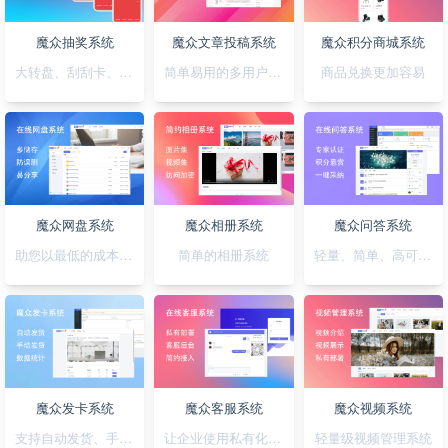
魔众抽奖系统
魔众文章投稿系统
魔众积分商城系统
大转盘、刮刮卡、积分、红包一站全搞定
简单易用的多用户文章投稿系统
商品兑换更加容易
魔众网盘系统
魔众相册系统
魔众问答系统
助您以最低的成本快速搭建公私兼备的网盘系统
简单的相册系统
轻量、简单、高可用的问答系统
魔众发卡系统
魔众客服系统
魔众视频系统
支持自动发货、手动发货的发卡系统
让企业使用私有化的客服系统
轻量级视频管理系统