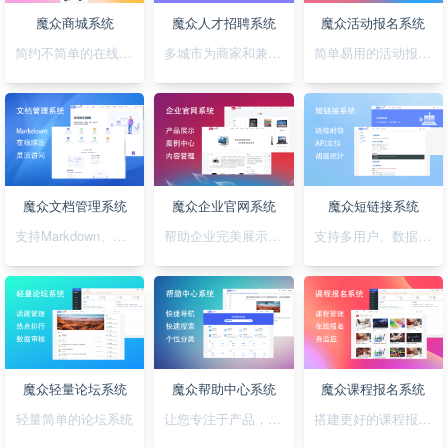
魔众商城系统
魔众人才招聘系统
魔众活动报名系统
简约不简单的在线商城系统
多城市为商家和兼职者的提供精准对接平台
简单易用的活动报名系统
魔众文档管理系统
魔众企业官网系统
魔众短链接系统
支持Markdown、图表、脑图、富文本的文档管理系统
帮助企业完美展示自己的形象
支持多用户、数据统计、API对接的短链接系统
魔众轻量论坛系统
魔众帮助中心系统
魔众课程报名系统
轻量简单的论坛系统
让您专注于产品，无需为帮助中心的建设担忧
搭建更好的课程报名系统