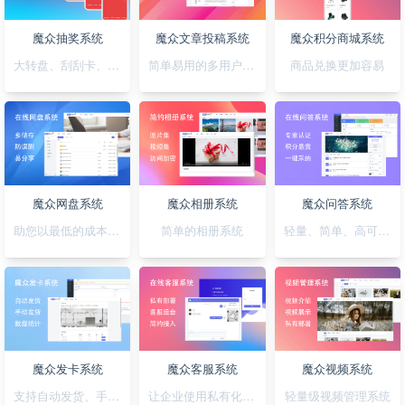
魔众抽奖系统
魔众文章投稿系统
魔众积分商城系统
大转盘、刮刮卡、积分、红包一站全搞定
简单易用的多用户文章投稿系统
商品兑换更加容易
魔众网盘系统
魔众相册系统
魔众问答系统
助您以最低的成本快速搭建公私兼备的网盘系统
简单的相册系统
轻量、简单、高可用的问答系统
魔众发卡系统
魔众客服系统
魔众视频系统
支持自动发货、手动发货的发卡系统
让企业使用私有化的客服系统
轻量级视频管理系统