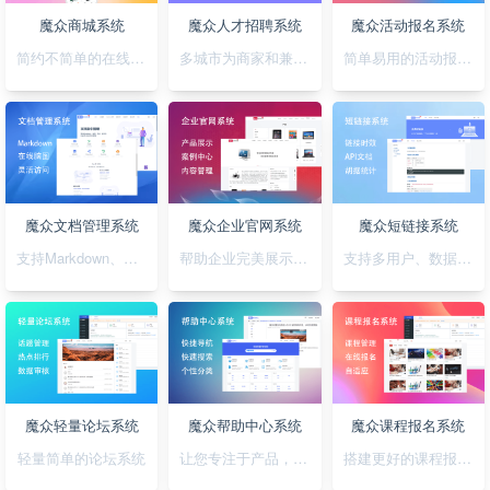
魔众商城系统
魔众人才招聘系统
魔众活动报名系统
简约不简单的在线商城系统
多城市为商家和兼职者的提供精准对接平台
简单易用的活动报名系统
魔众文档管理系统
魔众企业官网系统
魔众短链接系统
支持Markdown、图表、脑图、富文本的文档管理系统
帮助企业完美展示自己的形象
支持多用户、数据统计、API对接的短链接系统
魔众轻量论坛系统
魔众帮助中心系统
魔众课程报名系统
轻量简单的论坛系统
让您专注于产品，无需为帮助中心的建设担忧
搭建更好的课程报名系统