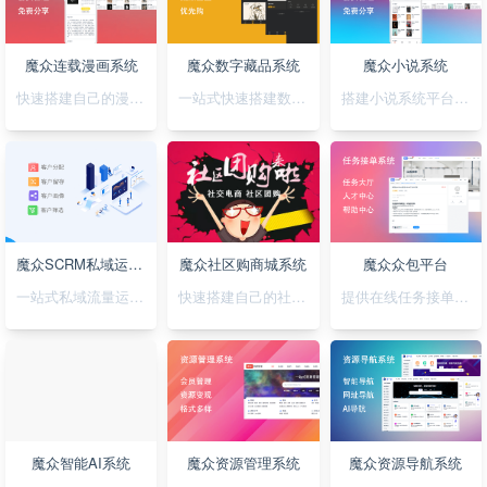
魔众连载漫画系统
魔众数字藏品系统
魔众小说系统
快速搭建自己的漫画连载系统
一站式快速搭建数字藏品平台
搭建小说系统平台，正版小说渠道合作
魔众SCRM私域运营系统
魔众社区购商城系统
魔众众包平台
一站式私域流量运营平台
快速搭建自己的社区购物网站
提供在线任务接单平台系统
魔众智能AI系统
魔众资源管理系统
魔众资源导航系统