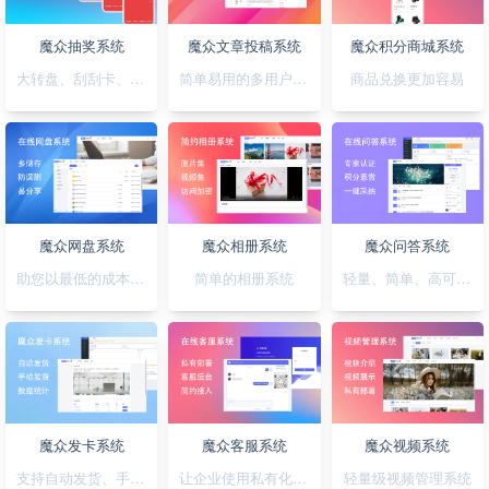
魔众抽奖系统
魔众文章投稿系统
魔众积分商城系统
大转盘、刮刮卡、积分、红包一站全搞定
简单易用的多用户文章投稿系统
商品兑换更加容易
魔众网盘系统
魔众相册系统
魔众问答系统
助您以最低的成本快速搭建公私兼备的网盘系统
简单的相册系统
轻量、简单、高可用的问答系统
魔众发卡系统
魔众客服系统
魔众视频系统
支持自动发货、手动发货的发卡系统
让企业使用私有化的客服系统
轻量级视频管理系统