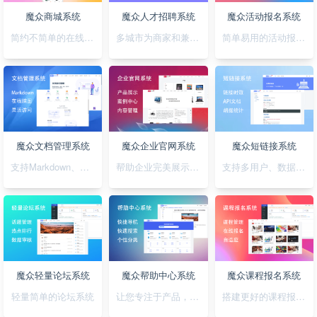
魔众商城系统
魔众人才招聘系统
魔众活动报名系统
简约不简单的在线商城系统
多城市为商家和兼职者的提供精准对接平台
简单易用的活动报名系统
魔众文档管理系统
魔众企业官网系统
魔众短链接系统
支持Markdown、图表、脑图、富文本的文档管理系统
帮助企业完美展示自己的形象
支持多用户、数据统计、API对接的短链接系统
魔众轻量论坛系统
魔众帮助中心系统
魔众课程报名系统
轻量简单的论坛系统
让您专注于产品，无需为帮助中心的建设担忧
搭建更好的课程报名系统