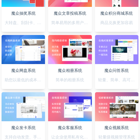
魔众抽奖系统
魔众文章投稿系统
魔众积分商城系统
大转盘、刮刮卡、积分、红包一站全搞定
简单易用的多用户文章投稿系统
商品兑换更加容易
魔众网盘系统
魔众相册系统
魔众问答系统
助您以最低的成本快速搭建公私兼备的网盘系统
简单的相册系统
轻量、简单、高可用的问答系统
魔众发卡系统
魔众客服系统
魔众视频系统
支持自动发货、手动发货的发卡系统
让企业使用私有化的客服系统
轻量级视频管理系统