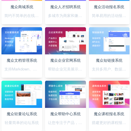
魔众商城系统
魔众人才招聘系统
魔众活动报名系统
简约不简单的在线商城系统
多城市为商家和兼职者的提供精准对接平台
简单易用的活动报名系统
魔众文档管理系统
魔众企业官网系统
魔众短链接系统
支持Markdown、图表、脑图、富文本的文档管理系统
帮助企业完美展示自己的形象
支持多用户、数据统计、API对接的短链接系统
魔众轻量论坛系统
魔众帮助中心系统
魔众课程报名系统
轻量简单的论坛系统
让您专注于产品，无需为帮助中心的建设担忧
搭建更好的课程报名系统