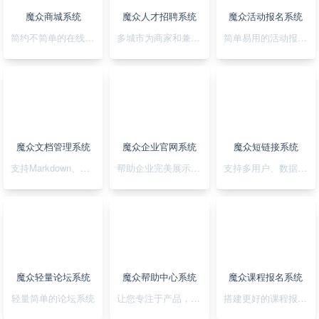
魔众商城系统
魔众人才招聘系统
魔众活动报名系统
简约不简单的在线商城系统
多城市为商家和兼职者的提供精准对接平台
简单易用的活动报名系统
魔众文档管理系统
魔众企业官网系统
魔众短链接系统
支持Markdown、图表、脑图、富文本的文档管理系统
帮助企业完美展示自己的形象
支持多用户、数据统计、API对接的短链接系统
魔众轻量论坛系统
魔众帮助中心系统
魔众课程报名系统
轻量简单的论坛系统
让您专注于产品，无需为帮助中心的建设担忧
搭建更好的课程报名系统