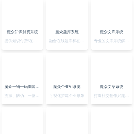
魔众知识付费系统
魔众题库系统
魔众文库系统
提供知识付费/在线培训解决方案
融合在线题库和在线考试
专业的文库系统解决平台方案
魔众一物一码溯源防伪系统
魔众企业VI系统
魔众文章系统
溯源、防伪、一物一码，一套搞定
可视化搭建企业形象
打造社交创作兴趣部落