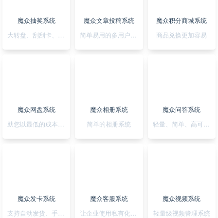
魔众抽奖系统
魔众文章投稿系统
魔众积分商城系统
大转盘、刮刮卡、积分、红包一站全搞定
简单易用的多用户文章投稿系统
商品兑换更加容易
魔众网盘系统
魔众相册系统
魔众问答系统
助您以最低的成本快速搭建公私兼备的网盘系统
简单的相册系统
轻量、简单、高可用的问答系统
魔众发卡系统
魔众客服系统
魔众视频系统
支持自动发货、手动发货的发卡系统
让企业使用私有化的客服系统
轻量级视频管理系统