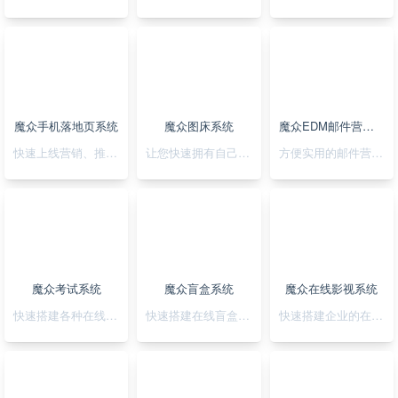
魔众手机落地页系统
魔众图床系统
魔众EDM邮件营销系统
快速上线营销、推广落地页，可视化拖拽创，支持手机H5/微信小程序/抖音小程序
让您快速拥有自己私有化的图床系统
方便实用的邮件营销系统
魔众考试系统
魔众盲盒系统
魔众在线影视系统
快速搭建各种在线考试系统
快速搭建在线盲盒系统
快速搭建企业的在线影视系统