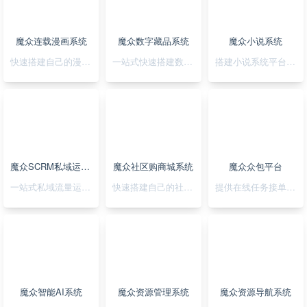
魔众连载漫画系统
魔众数字藏品系统
魔众小说系统
快速搭建自己的漫画连载系统
一站式快速搭建数字藏品平台
搭建小说系统平台，正版小说渠道合作
魔众SCRM私域运营系统
魔众社区购商城系统
魔众众包平台
一站式私域流量运营平台
快速搭建自己的社区购物网站
提供在线任务接单平台系统
魔众智能AI系统
魔众资源管理系统
魔众资源导航系统