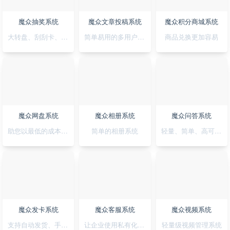
魔众抽奖系统
魔众文章投稿系统
魔众积分商城系统
大转盘、刮刮卡、积分、红包一站全搞定
简单易用的多用户文章投稿系统
商品兑换更加容易
魔众网盘系统
魔众相册系统
魔众问答系统
助您以最低的成本快速搭建公私兼备的网盘系统
简单的相册系统
轻量、简单、高可用的问答系统
魔众发卡系统
魔众客服系统
魔众视频系统
支持自动发货、手动发货的发卡系统
让企业使用私有化的客服系统
轻量级视频管理系统