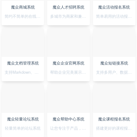
魔众商城系统
魔众人才招聘系统
魔众活动报名系统
简约不简单的在线商城系统
多城市为商家和兼职者的提供精准对接平台
简单易用的活动报名系统
魔众文档管理系统
魔众企业官网系统
魔众短链接系统
支持Markdown、图表、脑图、富文本的文档管理系统
帮助企业完美展示自己的形象
支持多用户、数据统计、API对接的短链接系统
魔众轻量论坛系统
魔众帮助中心系统
魔众课程报名系统
轻量简单的论坛系统
让您专注于产品，无需为帮助中心的建设担忧
搭建更好的课程报名系统