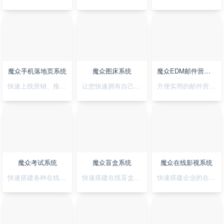
魔众手机落地页系统
魔众图床系统
魔众EDM邮件营销系统
快速上线营销、推广落地页，可视化拖拽创，支持手机H5/微信小程序/抖音小程序
让您快速拥有自己私有化的图床系统
方便实用的邮件营销系统
魔众考试系统
魔众盲盒系统
魔众在线影视系统
快速搭建各种在线考试系统
快速搭建在线盲盒系统
快速搭建企业的在线影视系统