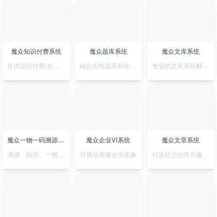
魔众知识付费系统
魔众题库系统
魔众文库系统
提供知识付费/在线培训解决方案
融合在线题库和在线考试
专业的文库系统解决平台方案
魔众一物一码溯源防伪系统
魔众企业VI系统
魔众文章系统
溯源、防伪、一物一码，一套搞定
可视化搭建企业形象
打造社交创作兴趣部落