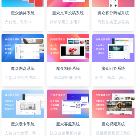
魔众抽奖系统
魔众文章投稿系统
魔众积分商城系统
大转盘、刮刮卡、积分、红包一站全搞定
简单易用的多用户文章投稿系统
商品兑换更加容易
魔众网盘系统
魔众相册系统
魔众问答系统
助您以最低的成本快速搭建公私兼备的网盘系统
简单的相册系统
轻量、简单、高可用的问答系统
魔众发卡系统
魔众客服系统
魔众视频系统
支持自动发货、手动发货的发卡系统
让企业使用私有化的客服系统
轻量级视频管理系统