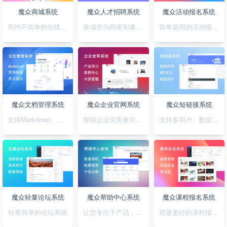
魔众商城系统
魔众人才招聘系统
魔众活动报名系统
简约不简单的在线商城系统
多城市为商家和兼职者的提供精准对接平台
简单易用的活动报名系统
魔众文档管理系统
魔众企业官网系统
魔众短链接系统
支持Markdown、图表、脑图、富文本的文档管理系统
帮助企业完美展示自己的形象
支持多用户、数据统计、API对接的短链接系统
魔众轻量论坛系统
魔众帮助中心系统
魔众课程报名系统
轻量简单的论坛系统
让您专注于产品，无需为帮助中心的建设担忧
搭建更好的课程报名系统