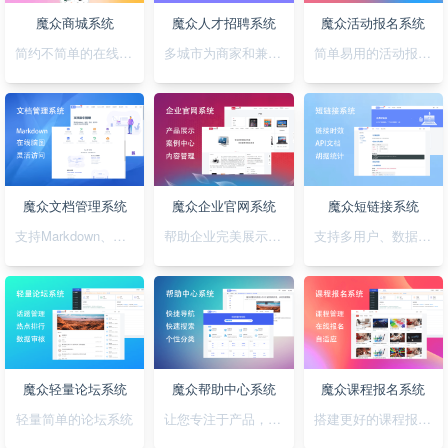
魔众商城系统
魔众人才招聘系统
魔众活动报名系统
简约不简单的在线商城系统
多城市为商家和兼职者的提供精准对接平台
简单易用的活动报名系统
魔众文档管理系统
魔众企业官网系统
魔众短链接系统
支持Markdown、图表、脑图、富文本的文档管理系统
帮助企业完美展示自己的形象
支持多用户、数据统计、API对接的短链接系统
魔众轻量论坛系统
魔众帮助中心系统
魔众课程报名系统
轻量简单的论坛系统
让您专注于产品，无需为帮助中心的建设担忧
搭建更好的课程报名系统