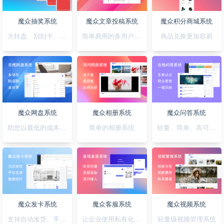
魔众抽奖系统
魔众文章投稿系统
魔众积分商城系统
大转盘、刮刮卡、积分、红包一站全搞定
简单易用的多用户文章投稿系统
商品兑换更加容易
魔众网盘系统
魔众相册系统
魔众问答系统
助您以最低的成本快速搭建公私兼备的网盘系统
简单的相册系统
轻量、简单、高可用的问答系统
魔众发卡系统
魔众客服系统
魔众视频系统
支持自动发货、手动发货的发卡系统
让企业使用私有化的客服系统
轻量级视频管理系统