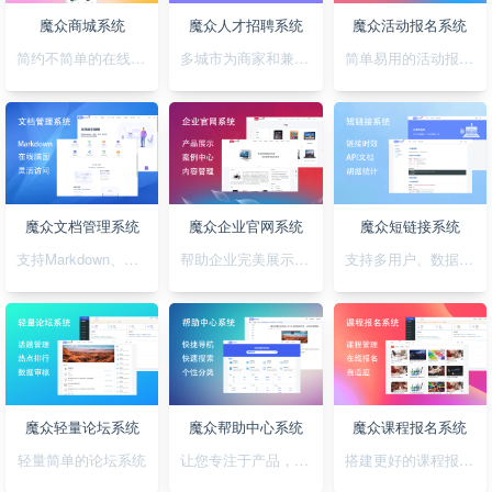
魔众商城系统
魔众人才招聘系统
魔众活动报名系统
简约不简单的在线商城系统
多城市为商家和兼职者的提供精准对接平台
简单易用的活动报名系统
魔众文档管理系统
魔众企业官网系统
魔众短链接系统
支持Markdown、图表、脑图、富文本的文档管理系统
帮助企业完美展示自己的形象
支持多用户、数据统计、API对接的短链接系统
魔众轻量论坛系统
魔众帮助中心系统
魔众课程报名系统
轻量简单的论坛系统
让您专注于产品，无需为帮助中心的建设担忧
搭建更好的课程报名系统