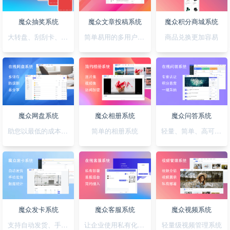
魔众抽奖系统
魔众文章投稿系统
魔众积分商城系统
大转盘、刮刮卡、积分、红包一站全搞定
简单易用的多用户文章投稿系统
商品兑换更加容易
魔众网盘系统
魔众相册系统
魔众问答系统
助您以最低的成本快速搭建公私兼备的网盘系统
简单的相册系统
轻量、简单、高可用的问答系统
魔众发卡系统
魔众客服系统
魔众视频系统
支持自动发货、手动发货的发卡系统
让企业使用私有化的客服系统
轻量级视频管理系统