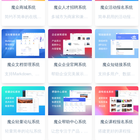
魔众商城系统
魔众人才招聘系统
魔众活动报名系统
简约不简单的在线商城系统
多城市为商家和兼职者的提供精准对接平台
简单易用的活动报名系统
魔众文档管理系统
魔众企业官网系统
魔众短链接系统
支持Markdown、图表、脑图、富文本的文档管理系统
帮助企业完美展示自己的形象
支持多用户、数据统计、API对接的短链接系统
魔众轻量论坛系统
魔众帮助中心系统
魔众课程报名系统
轻量简单的论坛系统
让您专注于产品，无需为帮助中心的建设担忧
搭建更好的课程报名系统