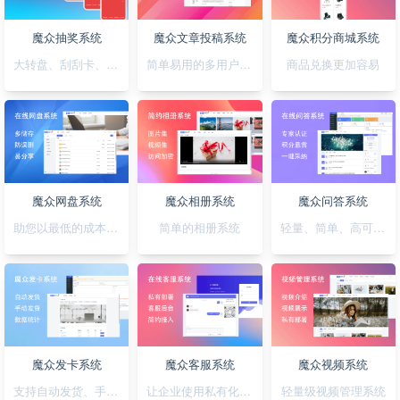
魔众抽奖系统
魔众文章投稿系统
魔众积分商城系统
大转盘、刮刮卡、积分、红包一站全搞定
简单易用的多用户文章投稿系统
商品兑换更加容易
魔众网盘系统
魔众相册系统
魔众问答系统
助您以最低的成本快速搭建公私兼备的网盘系统
简单的相册系统
轻量、简单、高可用的问答系统
魔众发卡系统
魔众客服系统
魔众视频系统
支持自动发货、手动发货的发卡系统
让企业使用私有化的客服系统
轻量级视频管理系统