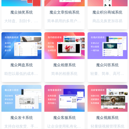
魔众抽奖系统
魔众文章投稿系统
魔众积分商城系统
大转盘、刮刮卡、积分、红包一站全搞定
简单易用的多用户文章投稿系统
商品兑换更加容易
魔众网盘系统
魔众相册系统
魔众问答系统
助您以最低的成本快速搭建公私兼备的网盘系统
简单的相册系统
轻量、简单、高可用的问答系统
魔众发卡系统
魔众客服系统
魔众视频系统
支持自动发货、手动发货的发卡系统
让企业使用私有化的客服系统
轻量级视频管理系统