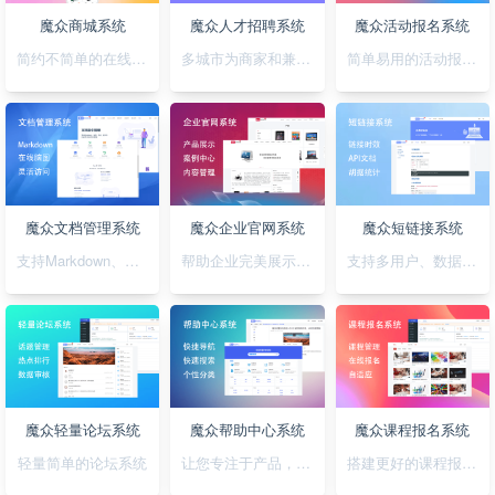
魔众商城系统
魔众人才招聘系统
魔众活动报名系统
简约不简单的在线商城系统
多城市为商家和兼职者的提供精准对接平台
简单易用的活动报名系统
魔众文档管理系统
魔众企业官网系统
魔众短链接系统
支持Markdown、图表、脑图、富文本的文档管理系统
帮助企业完美展示自己的形象
支持多用户、数据统计、API对接的短链接系统
魔众轻量论坛系统
魔众帮助中心系统
魔众课程报名系统
轻量简单的论坛系统
让您专注于产品，无需为帮助中心的建设担忧
搭建更好的课程报名系统