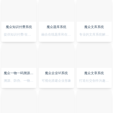
魔众知识付费系统
魔众题库系统
魔众文库系统
提供知识付费/在线培训解决方案
融合在线题库和在线考试
专业的文库系统解决平台方案
魔众一物一码溯源防伪系统
魔众企业VI系统
魔众文章系统
溯源、防伪、一物一码，一套搞定
可视化搭建企业形象
打造社交创作兴趣部落