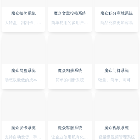
魔众抽奖系统
魔众文章投稿系统
魔众积分商城系统
大转盘、刮刮卡、积分、红包一站全搞定
简单易用的多用户文章投稿系统
商品兑换更加容易
魔众网盘系统
魔众相册系统
魔众问答系统
助您以最低的成本快速搭建公私兼备的网盘系统
简单的相册系统
轻量、简单、高可用的问答系统
魔众发卡系统
魔众客服系统
魔众视频系统
支持自动发货、手动发货的发卡系统
让企业使用私有化的客服系统
轻量级视频管理系统