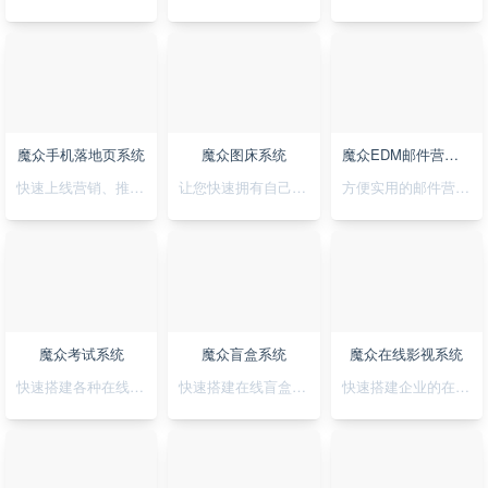
魔众手机落地页系统
魔众图床系统
魔众EDM邮件营销系统
快速上线营销、推广落地页，可视化拖拽创，支持手机H5/微信小程序/抖音小程序
让您快速拥有自己私有化的图床系统
方便实用的邮件营销系统
魔众考试系统
魔众盲盒系统
魔众在线影视系统
快速搭建各种在线考试系统
快速搭建在线盲盒系统
快速搭建企业的在线影视系统