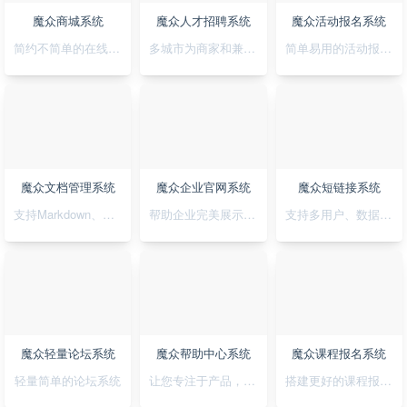
魔众商城系统
魔众人才招聘系统
魔众活动报名系统
简约不简单的在线商城系统
多城市为商家和兼职者的提供精准对接平台
简单易用的活动报名系统
魔众文档管理系统
魔众企业官网系统
魔众短链接系统
支持Markdown、图表、脑图、富文本的文档管理系统
帮助企业完美展示自己的形象
支持多用户、数据统计、API对接的短链接系统
魔众轻量论坛系统
魔众帮助中心系统
魔众课程报名系统
轻量简单的论坛系统
让您专注于产品，无需为帮助中心的建设担忧
搭建更好的课程报名系统