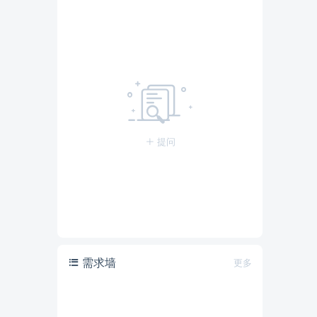
提问
需求墙
更多