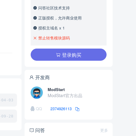
问答社区技术支持
正版授权，允许商业使用
授权主域名 x 1
禁止转售模块源码
登录购买
开发商
ModStart
ModStart官方出品
04-03
QQ
2374926113
09-28
问答
更多