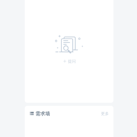
提问
需求墙
更多