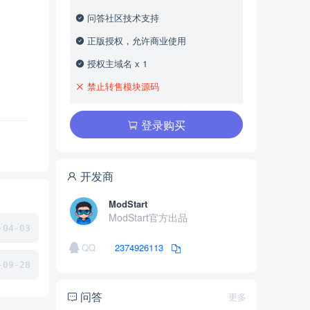
问答社区技术支持
正版授权，允许商业使用
授权主域名 x 1
禁止转售模块源码
登录购买
开发商
ModStart
ModStart官方出品
04-03
QQ
2374926113
09-28
问答
更多