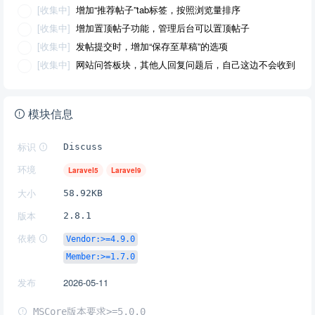
[收集中]
增加“推荐帖子”tab标签，按照浏览量排序
[收集中]
增加置顶帖子功能，管理后台可以置顶帖子
[收集中]
发帖提交时，增加“保存至草稿”的选项
[收集中]
网站问答板块，其他人回复问题后，自己这边不会收到
通知
模块信息
标识
Discuss
环境
Laravel5
Laravel9
大小
58.92KB
版本
2.8.1
依赖
Vendor:>=4.9.0
Member:>=1.7.0
发布
2026-05-11
MSCore版本要求>=5.0.0