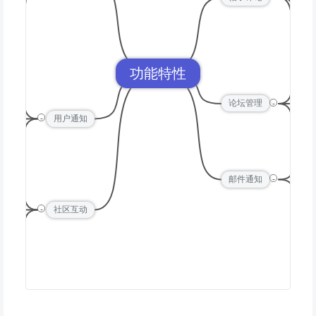
删
搜索
评
分类
功能特性
帖
通知
-
论坛管理
分
-
通知
用户通知
权
通知
注
-
点赞
邮件通知
帖
-
分享
社区互动
收藏