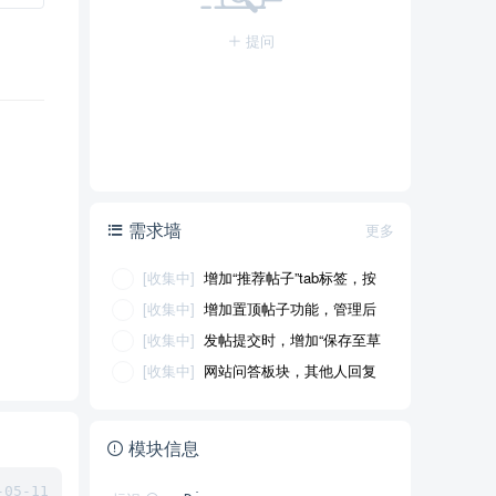
提问
需求墙
更多
[收集中]
增加“推荐帖子”tab标签，按
照浏览量排序
[收集中]
增加置顶帖子功能，管理后
台可以置顶帖子
[收集中]
发帖提交时，增加“保存至草
稿”的选项
[收集中]
网站问答板块，其他人回复
问题后，自己这边不会收到通知
模块信息
05-11