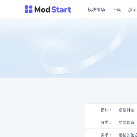
模块市场
下载
演
模块：
话题讨论（D
分类：
功能建议
需求：
发帖的验