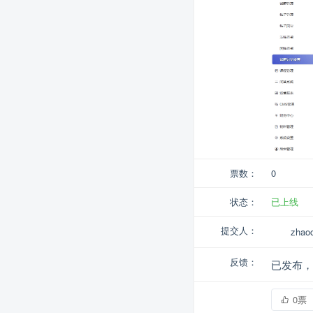
票数：
0
状态：
已上线
提交人：
zhao
反馈：
已发布，
0票