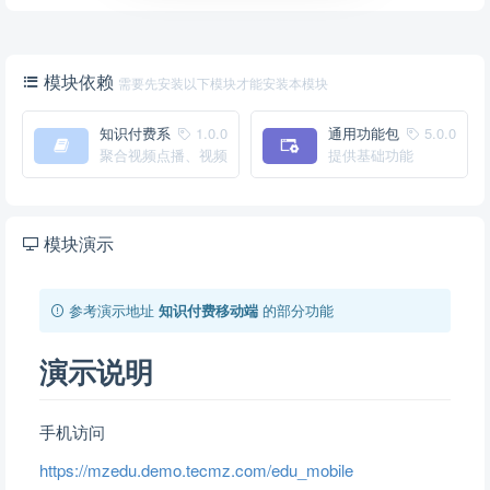
模块依赖
需要先安装以下模块才能安装本模块
知识付费系
1.0.0
通用功能包
5.0.0
统
聚合视频点播、视频
提供基础功能
直播、在线教育等一
系列功能
模块演示
参考演示地址
知识付费移动端
的部分功能
演示说明
手机访问
https://mzedu.demo.tecmz.com/edu_mobile