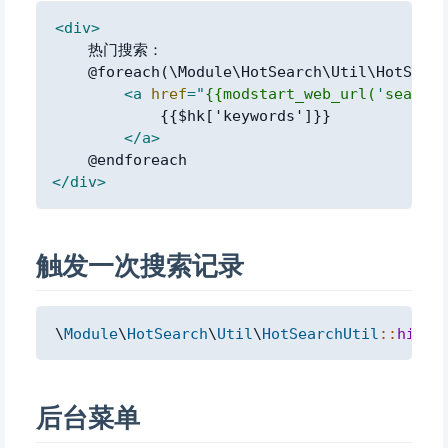
Copy
<
div
>
    热门搜索：

    @foreach(\Module\HotSearch\Util\HotSearc
<
a
href
=
"
{{modstart_web_url(
'
search
'
            {{$hk['keywords']}}

</
a
>
</
div
>
触发一次搜索记录
Copy
\
Module
\
HotSearch
\
Util
\
HotSearchUtil
::
hit
(
'
后台菜单