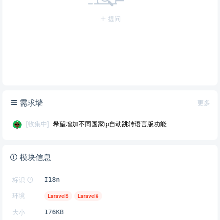
提问
需求墙
更多
[收集中]
希望增加不同国家ip自动跳转语言版功能
模块信息
标识
I18n
环境
Laravel5
Laravel9
大小
176KB