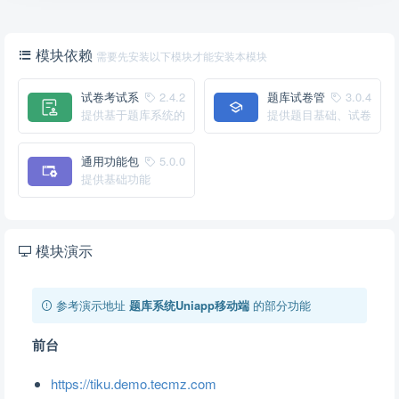
模块依赖
需要先安装以下模块才能安装本模块
试卷考试系
2.4.2
题库试卷管
3.0.4
统
提供基于题库系统的
理
提供题目基础、试卷
试卷考试系统
管理功能
通用功能包
5.0.0
提供基础功能
模块演示
参考演示地址
题库系统Uniapp移动端
的部分功能
前台
https://tiku.demo.tecmz.com