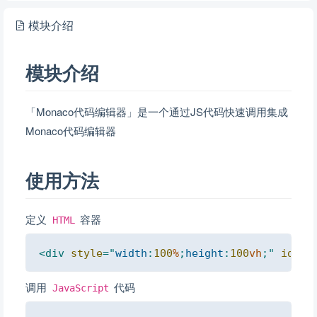
模块介绍
模块介绍
「Monaco代码编辑器」是一个通过JS代码快速调用集成
Monaco代码编辑器
使用方法
定义
容器
HTML
Copy
<
div
style
=
"
width
:
100
%
;
height
:
100
vh
;
"
id
=
"
e
调用
代码
JavaScript
Copy