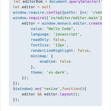
let
 editorDom 
=
document
.
querySelector
(
'#ed
let
 editor 
=
null
window
.
require
.
config
(
{
paths
:
{
vs
:
'/vendor/
window
.
require
(
[
'vs/editor/editor.main'
]
,
(
)
    editor 
=
window
.
monaco
.
editor
.
create
(
 ed
value
:
"Hello Code"
,
language
:
'javascript'
,
readOnly
:
false
,
fontSize
:
'13px'
,
renderLineHighlight
:
false
,
minimap
:
{
enabled
:
false
}
,
theme
:
'vs-dark'
,
}
)
;
}
)
;
$
(
window
)
.
on
(
'resize'
,
function
(
)
{
    editor 
&&
 editor
.
layout
(
)
;
}
)
;