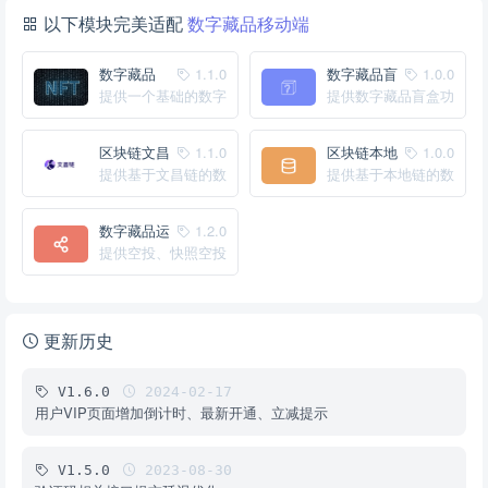
以下模块完美适配
数字藏品移动端
数字藏品
1.1.0
数字藏品盲
1.0.0
提供一个基础的数字
盒
提供数字藏品盲盒功
藏品系统
能
区块链文昌
1.1.0
区块链本地
1.0.0
链驱动
提供基于文昌链的数
链驱动
提供基于本地链的数
字藏品驱动
字藏品驱动
数字藏品运
1.2.0
营增强
提供空投、快照空投
等功能
更新历史
V1.6.0
2024-02-17
用户VIP页面增加倒计时、最新开通、立减提示
V1.5.0
2023-08-30