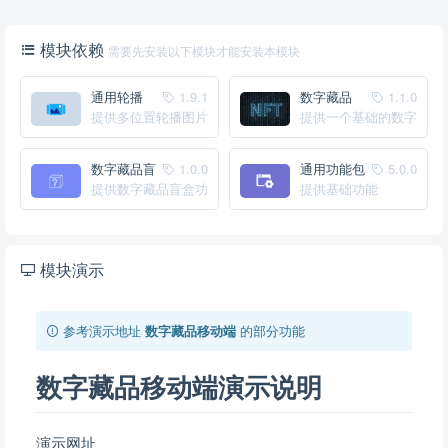
模块依赖
需要先安装以下模块才能安装本模块
通用轮播
1.9.1
数字藏品
1.1.0
提供多位置轮播图片
提供一个基础的数字
基础管理功能
藏品系统
数字藏品盲
1.0.0
通用功能包
5.0.0
盒
提供数字藏品盲盒功
提供基础功能
能
模块演示
参考演示地址
数字藏品移动端
的部分功能
数字藏品移动端演示说明
演示网址