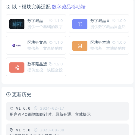
以下模块完美适配
数字藏品移动端
数字藏品
1.1.0
数字藏品盲
1.0.0
提供一个基础的数字
盒
提供数字藏品盲盒功
藏品系统
能
区块链文昌
1.1.0
区块链本地
1.0.0
链驱动
提供基于文昌链的数
链驱动
提供基于本地链的数
字藏品驱动
字藏品驱动
数字藏品运
1.2.0
营增强
提供空投、快照空投
等功能
更新历史
V1.6.0
2024-02-17
用户VIP页面增加倒计时、最新开通、立减提示
V1.5.0
2023-08-30