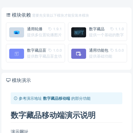
模块依赖
需要先安装以下模块才能安装本模块
通用轮播
1.9.1
数字藏品
1.1.0
提供多位置轮播图片
提供一个基础的数字
基础管理功能
藏品系统
数字藏品盲
1.0.0
通用功能包
5.0.0
盒
提供数字藏品盲盒功
提供基础功能
能
模块演示
参考演示地址
数字藏品移动端
的部分功能
数字藏品移动端演示说明
演示网址