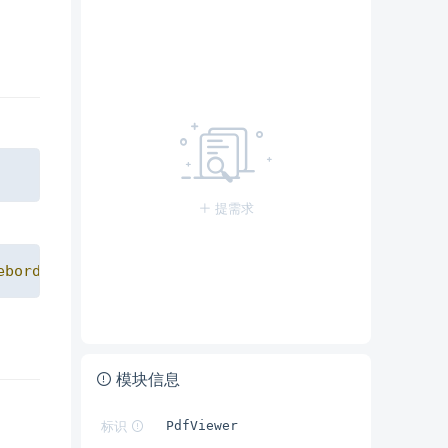
Copy
提需求
Copy
eborder
=
"
0
"
id
=
"
preview
"
>
</
iframe
>
模块信息
标识
PdfViewer