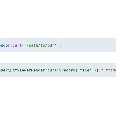
ender
::
url
(
'/path/to/pdf'
)
;
nder\PdfViewerRender::url($record[
'
file
'
])}}
"
fram