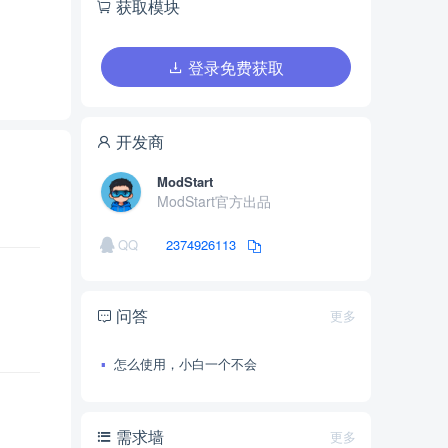
获取模块
登录免费获取
开发商
ModStart
ModStart官方出品
QQ
2374926113
问答
更多
怎么使用，小白一个不会
需求墙
更多