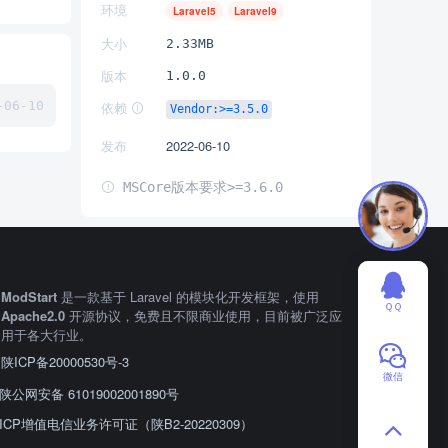
环境
Laravel5
Laravel9
大小
2.33MB
版本
1.0.0
06-10
依赖
Vendor:>=3.5.0
发布
2022-06-10
MSCore版本要求>=3.6.0
ModStart
是一款基于 Laravel 的模块化开发框架，使用
ＱＱ
Apache2.0
开源协议，免费且不限商业使用，目前被广泛应
用于各大行业。
陕ICP备20000530号-3
微信
陕公网安备 61019002001890号
ICP增值电信业务许可证（陕B2-20220309）