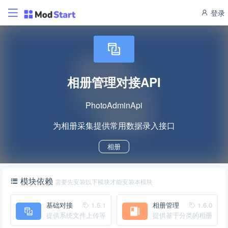
登录
相册管理对接API
PhotoAdminApi
为相册采集提供常用数据录入接口
相册
模块依赖
需要先安装以下模块才能安装本模块
基础对接
1.5.1
相册管理
1.6.0
API
提供系统文件上传等
提供基于分类的相册
基础管理API
管理