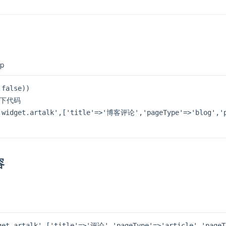
hp
false))

下代码

.widget.artalk',['title'=>'博客评论','pageType'=>'blog','pa
容
get.artalk',['title'=>'评论','pageType'=>'article','pageT