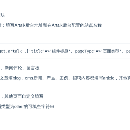
模块
系统设置：填写Artalk后台地址和在Artalk后台配置的站点名称
widget.artalk',['title'=>'组件标题','pageType'=>'页面类型','
论、新闻评论、留言板...
 other]。博客文章填blog，cms新闻、产品、案例、招聘内容都填写article，其
itle']，其他页面自定义填写
]，页面类型为other的可填空字符串