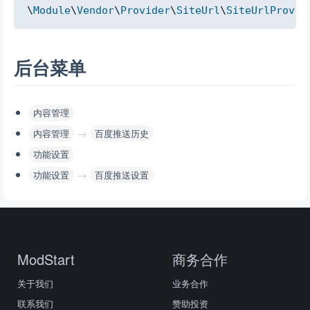
Copy
\
Module
\
Vendor
\
Provider
\
SiteUrl
\
SiteUrlProvid
后台菜单
内容管理
→
内容管理
百度推送历史
功能设置
→
功能设置
百度推送设置
ModStart
商务合作
关于我们
业务合作
联系我们
赞助投资