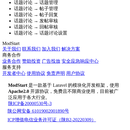
话题讨论
→
话题管理
话题讨论
→
帖子管理
话题讨论
→
帖子回复
话题讨论
→
发帖审核
话题讨论
→
回帖审核
话题讨论
→
话题讨论设置
ModStart
关于我们
联系我们
加入我们
解决方案
商务合作
业务合作
赞助投资
广告投放
安全应急响应中心
服务支持
开发者中心
使用协议
免责声明
用户协议
ModStart
是一款基于 Laravel 的模块化开发框架，使用
Apache2.0
开源协议，免费且不限商业使用，目前被广
泛应用于各大行业。
陕ICP备20000530号-3
陕公网安备 61019002001890号
ICP增值电信业务许可证（陕B2-20220309）