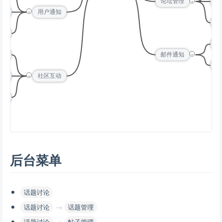
-
论坛管理
分
-
通知
用户通知
权
通知
注
-
点赞
邮件通知
帖
-
分享
社区互动
收藏
后台菜单
话题讨论
→
话题讨论
话题管理
→
话题讨论
帖子管理