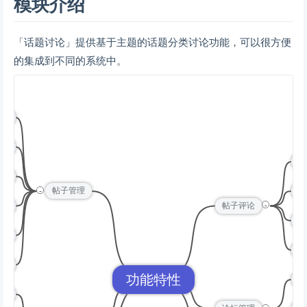
模块介绍
「话题讨论」提供基于主题的话题分类讨论功能，可以很方便
的集成到不同的系统中。
帖子
帖子
发
帖子
-
帖子管理
回
-
列表
帖子评论
删
搜索
评
分类
功能特性
帖
通知