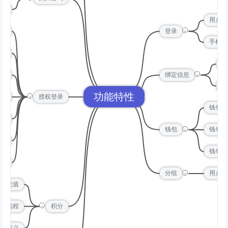
密码
用户名
-
接口
登录
手机验
h）
绑
-
QQ
绑定信息
绑
功能特性
-
付宝
授权登录
钱包充
抖音
-
钱包
钱包提
扫码
钱包流
n)
-
分组
用户分
积分充值
-
积分流程
积分
称自定义