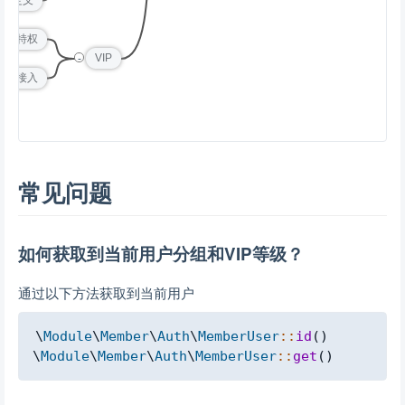
VIP特权
-
VIP
放数据接入
常见问题
如何获取到当前用户分组和VIP等级？
通过以下方法获取到当前用户
Copy
\
Module
\
Member
\
Auth
\
MemberUser
::
id
(
)
\
Module
\
Member
\
Auth
\
MemberUser
::
get
(
)