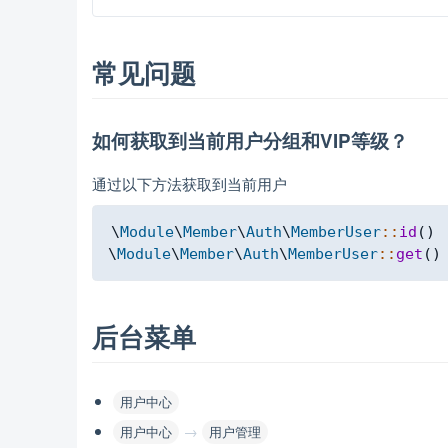
常见问题
如何获取到当前用户分组和VIP等级？
通过以下方法获取到当前用户
\
Module
\
Member
\
Auth
\
MemberUser
::
id
(
)
\
Module
\
Member
\
Auth
\
MemberUser
::
get
(
)
后台菜单
用户中心
→
用户中心
用户管理