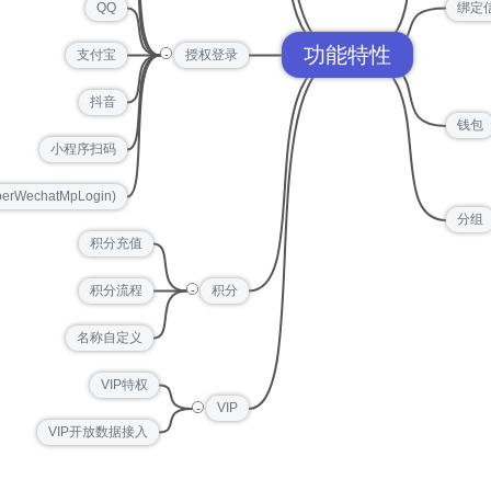
QQ
绑定
功能特性
-
支付宝
授权登录
抖音
钱包
小程序扫码
echatMpLogin)
分组
积分充值
-
积分流程
积分
名称自定义
VIP特权
-
VIP
VIP开放数据接入