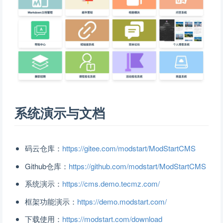
系统演示与文档
码云仓库：
https://gitee.com/modstart/ModStartCMS
Github仓库：
https://github.com/modstart/ModStartCMS
系统演示：
https://cms.demo.tecmz.com/
框架功能演示：
https://demo.modstart.com/
下载使用：
https://modstart.com/download