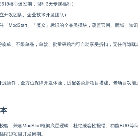
3:59（618核心爆发期，限时3天专属福利）
、独立开发团队、企业技术开发团队）
标注「ModStart」「魔众」标识的全品类模块，覆盖官网、商城、知
需凑单、不限单品，单款、批量采购均可自动享受折扣，无任何隐藏
方开源插件，全方位保障开发体验，适配各类新项目搭建、老项目功能
成本
，兼容ModStart框架底层逻辑，杜绝兼容性报错、功能BUG等
幅缩短项目开发周期。