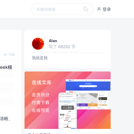
登录
Alan
写了 68202 字
749
我就是我
eek模
辑清晰、