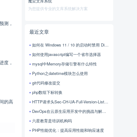
魔众文库系统
为您提供专业的文库系统解决方案
势预测，
最近文章
如何在 Windows 11 / 10 的启动时禁用 Discord？
如何使用javascript编写一个省市选择器
目进度，
mysql中Memory存储引擎有什么特性
Python之datetime模块怎么使用
git代码修改提交
php数组下标转换
队间的高
HTTP请求头Sec-CH-UA-Full-Version-List的用法
DevOps在云原生应用开发中的挑战与解决方案探讨
六星教育是培训机构吗
PHP性能优化：提高应用性能和响应速度