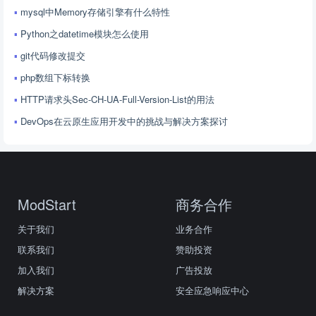
mysql中Memory存储引擎有什么特性
Python之datetime模块怎么使用
git代码修改提交
php数组下标转换
HTTP请求头Sec-CH-UA-Full-Version-List的用法
DevOps在云原生应用开发中的挑战与解决方案探讨
ModStart
商务合作
关于我们
业务合作
联系我们
赞助投资
加入我们
广告投放
解决方案
安全应急响应中心