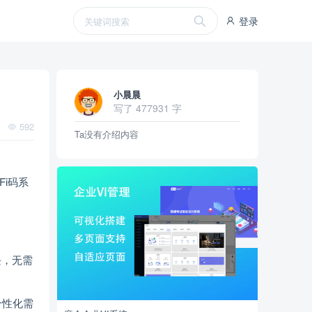
登录
小晨晨
写了 477931 字
592
Ta没有介绍内容
Fi码系
块，无需
个性化需