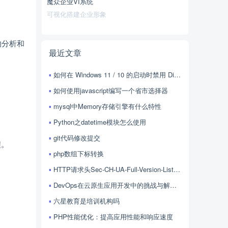
魔众企业VI系统
可视化搭建企业形象
的分析和
最近文章
如何在 Windows 11 / 10 的启动时禁用 Discord？
如何使用javascript编写一个省市选择器
mysql中Memory存储引擎有什么特性
Python之datetime模块怎么使用
git代码修改提交
程。
php数组下标转换
HTTP请求头Sec-CH-UA-Full-Version-List的用法
DevOps在云原生应用开发中的挑战与解决方案探讨
六星教育是培训机构吗
PHP性能优化：提高应用性能和响应速度