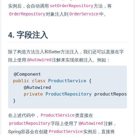
实例后，会自动调用
方法，将
setOrderRepository
对象注入到
中。
OrderRepository
OrderService
4. 字段注入
除了构造方法注入和Setter方法注入，我们还可以直接在字
段上使用
注解来实现依赖注入。例如：
@Autowired
Copy
@Component
public
class
ProductService
{
@Autowired
private
ProductRepository
 productReposito
}
在上述代码中，
类直接在
ProductService
字段上使用了
注解，
productRepository
@Autowired
Spring容器会在创建
实例后，直接将
ProductService