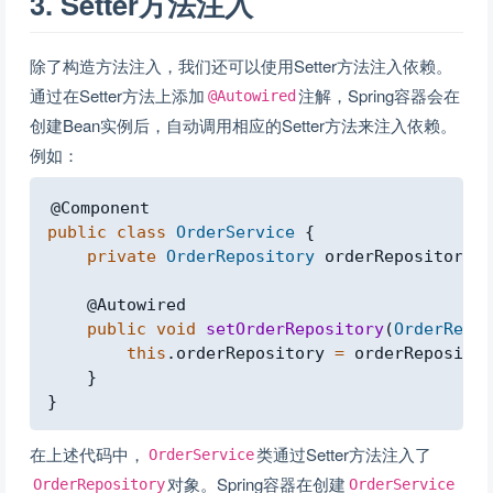
3. Setter方法注入
除了构造方法注入，我们还可以使用Setter方法注入依赖。
通过在Setter方法上添加
注解，Spring容器会在
@Autowired
创建Bean实例后，自动调用相应的Setter方法来注入依赖。
例如：
Copy
@Component
public
class
OrderService
{
private
OrderRepository
 orderRepository
;
@Autowired
public
void
setOrderRepository
(
OrderRepos
this
.
orderRepository 
=
 orderRepositor
}
}
在上述代码中，
类通过Setter方法注入了
OrderService
对象。Spring容器在创建
OrderRepository
OrderService