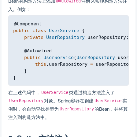
Bean的构造方法上添加
注解来实现构造方法注
@Autowired
入。例如：
Copy
@Component
public
class
UserService
{
private
UserRepository
 userRepository
;
@Autowired
public
UserService
(
UserRepository
 userRep
this
.
userRepository 
=
 userRepository
;
}
}
在上述代码中，
类通过构造方法注入了
UserService
对象。Spring容器在创建
实
UserRepository
UserService
例时，会自动查找类型为
的Bean，并将其
UserRepository
注入到构造方法中。