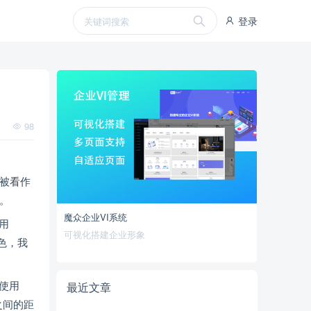
登录
98
都被看作
。
魔众企业VI系统
用
可视化搭建企业形象
色，我
使用
最近文章
之间的距