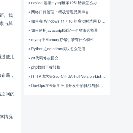
navicat连接mysql显示1251错误怎么办
网络口碑管理：积极管理品牌声誉
距。我
如何在 Windows 11 / 10 的启动时禁用 Discord？
元素与其
如何使用javascript编写一个省市选择器
mysql中Memory存储引擎有什么特性
Python之datetime模块怎么使用
通过使用
git代码修改提交
php数组下标转换
和布局，
HTTP请求头Sec-CH-UA-Full-Version-List的用法
DevOps在云原生应用开发中的挑战与解决方案探讨
素之间的
体情况