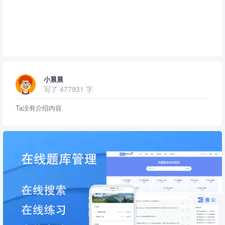
小晨晨
写了 477931 字
Ta没有介绍内容