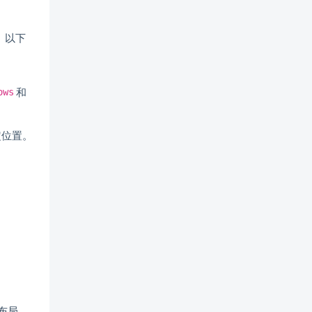
。以下
和
ows
定位置。
布局。