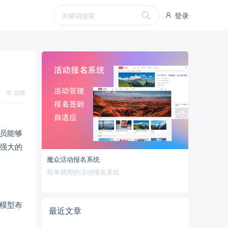
登录
228
员能够
强大的
魔众活动报名系统
简单易用的活动报名系统
模型布
最近文章