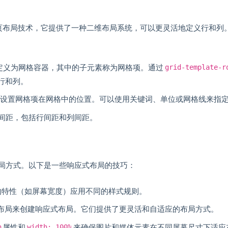
种强大的网页布局技术，它提供了一种二维布局系统，可以更灵活地定义行和列
定义为网格容器，其中的子元素称为网格项。通过
grid-template-r
行和列。
设置网格项在网格中的位置。可以使用关键词、单位或网格线来指
间距，包括行间距和列间距。
局方式。以下是一些响应式布局的技巧：
的特性（如屏幕宽度）应用不同的样式规则。
网格布局来创建响应式布局。它们提供了更灵活和自适应的布局方式。
属性和
来确保图片和媒体元素在不同屏幕尺寸下适应
h
width: 100%