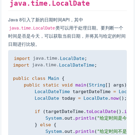
java.time.LocalDate
Java 8引入了新的日期时间API，其中
类可以用于处理日期。要判断一个
java.time.LocalDate
时间是否是今天，可以获取当前日期，并将其与给定的时间
日期进行比较。
Copy
import
java
.
time
.
LocalDate
;
import
java
.
time
.
LocalDateTime
;
public
class
Main
{
public
static
void
main
(
String
[
]
 args
)
{
LocalDateTime
 targetDateTime 
=
LocalD
LocalDate
 today 
=
LocalDate
.
now
(
)
;
if
(
targetDateTime
.
toLocalDate
(
)
.
isEq
System
.
out
.
println
(
"给定时间是今天！
}
else
{
System
.
out
.
println
(
"给定时间不是今天