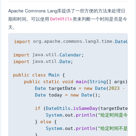
Apache Commons Lang库提供了一些方便的方法来处理日
期和时间。可以使用
类来判断一个时间是否是今
DateUtils
天。
Copy
import
org
.
apache
.
commons
.
lang3
.
time
.
DateUti
import
java
.
util
.
Calendar
;
import
java
.
util
.
Date
;
public
class
Main
{
public
static
void
main
(
String
[
]
 args
)
{
Date
 targetDate 
=
new
Date
(
2023
-
190
Date
 today 
=
new
Date
(
)
;
if
(
DateUtils
.
isSameDay
(
targetDate
,
 t
System
.
out
.
println
(
"给定时间是今天！
}
else
{
System
.
out
.
println
(
"给定时间不是今天
}