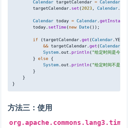
Calendar
 targetCalendar 
=
Calendar
.
ge
        targetCalendar
.
set
(
2023
,
Calendar
.
AUG
Calendar
 today 
=
Calendar
.
getInstance
        today
.
setTime
(
new
Date
(
)
)
;
if
(
targetCalendar
.
get
(
Calendar
.
YEAR
)
&&
 targetCalendar
.
get
(
Calendar
.
DA
System
.
out
.
println
(
"给定时间是今天！
}
else
{
System
.
out
.
println
(
"给定时间不是今天
}
}
}
方法三：使用
org.apache.commons.lang3.time