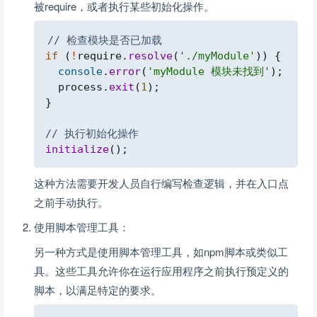
被require，或者执行某些初始化操作。
Copy
// 检查模块是否已加载
if
(
!
require
.
resolve
(
'./myModule'
)
)
{
console
.
error
(
'myModule 模块未找到'
)
;
  process
.
exit
(
1
)
;
}
// 执行初始化操作
initialize
(
)
;
这种方法需要开发人员自行编写检查逻辑，并在入口点
之前手动执行。
使用脚本管理工具：
另一种方式是使用脚本管理工具，如npm脚本或类似工
具。这些工具允许你在运行应用程序之前执行预定义的
脚本，以满足特定的要求。