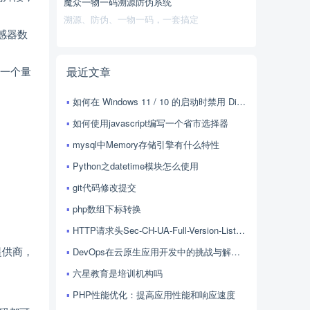
魔众一物一码溯源防伪系统
溯源、防伪、一物一码，一套搞定
传感器数
升一个量
最近文章
如何在 Windows 11 / 10 的启动时禁用 Discord？
如何使用javascript编写一个省市选择器
mysql中Memory存储引擎有什么特性
Python之datetime模块怎么使用
git代码修改提交
php数组下标转换
HTTP请求头Sec-CH-UA-Full-Version-List的用法
提供商，
DevOps在云原生应用开发中的挑战与解决方案探讨
六星教育是培训机构吗
PHP性能优化：提高应用性能和响应速度