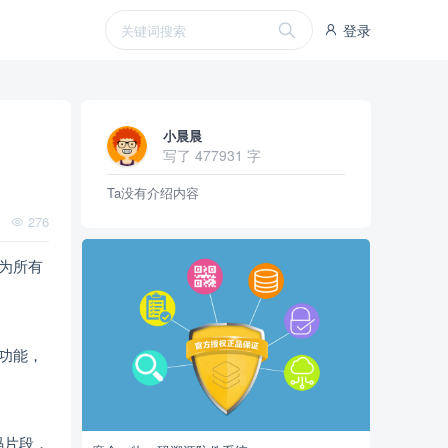
登录
小晨晨
写了 477931 字
Ta没有介绍内容
276
，为所有
技功能，
码片段，