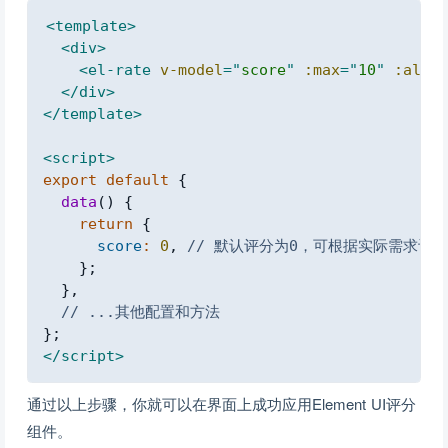
Copy
<
template
>
<
div
>
<
el-rate
v-model
=
"
score
"
:max
=
"
10
"
:allow
</
div
>
</
template
>
<
script
>
export
default
{
data
(
)
{
return
{
score
:
0
,
// 默认评分为0，可根据实际需求设
}
;
}
,
// ...其他配置和方法
}
;
</
script
>
通过以上步骤，你就可以在界面上成功应用Element UI评分
组件。