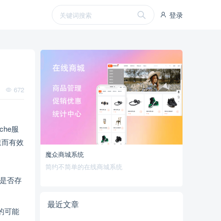
登录
672
he服
速而有效
魔众商城系统
简约不简单的在线商城系统
查是否存
最近文章
的可能