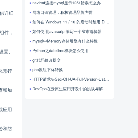
navicat连接mysql显示1251错误怎么办
网络口碑管理：积极管理品牌声誉
提供详细
如何在 Windows 11 / 10 的启动时禁用 Discord？
如何使用javascript编写一个省市选择器
关组件，
mysql中Memory存储引擎有什么特性
Python之datetime模块怎么使用
限设置、
git代码修改提交
php数组下标转换
恶意行
HTTP请求头Sec-CH-UA-Full-Version-List的用法
DevOps在云原生应用开发中的挑战与解决方案探讨
查和加
或应用
胁和防