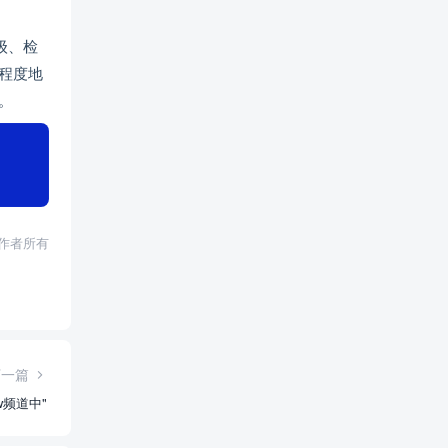
级、检
程度地
。
权归作者所有
下一篇
ew频道中"