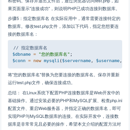
和密码。保存并退出文件后，通过浏览器访问test.php，如
果页面显示"连接成功"，则说明PHP已成功连接到数据库。
步骤5：指定数据库名 在实际应用中，通常需要连接特定的
数据库。修改test.php文件，添加以下代码，指定您想要连
接的数据库名：
Copy
// 指定数据库名
$dbname
=
"您的数据库名"
;
$conn
=
new
mysqli
(
$servername
,
$username
,
$p
将"您的数据库名"替换为您要连接的数据库名。保存并重新
运行test.php文件，确保连接成功。
总结： 在Linux系统下配置PHP连接数据库是Web开发中的
基础操作。通过安装必要的PHP和MySQL扩展、检查php.ini
配置文件、重启Web服务器，并指定正确的数据库名，即可
实现PHP与MySQL数据库的连接。在实际开发中，连接数
据库是非常常见且必要的操作，希望本文介绍的配置方法对