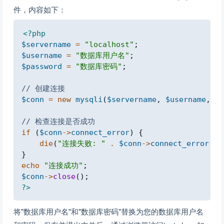
件，内容如下：
Copy
<?php
$servername
=
"localhost"
;
$username
=
"数据库用户名"
;
$password
=
"数据库密码"
;
// 创建连接
$conn
=
new
mysqli
(
$servername
,
$username
,
$p
// 检查连接是否成功
if
(
$conn
->
connect_error
)
{
die
(
"连接失败: "
.
$conn
->
connect_error
)
;
}
echo
"连接成功"
;
$conn
->
close
(
)
;
?>
将"数据库用户名"和"数据库密码"替换为您的数据库用户名